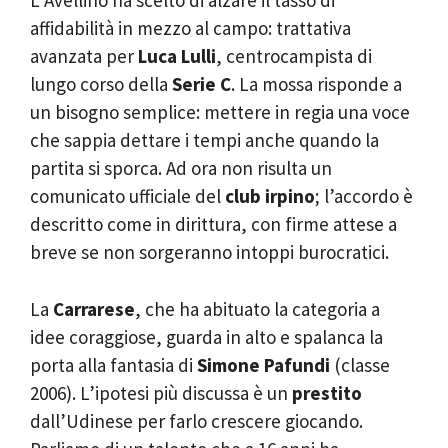
L’Avellino ha scelto di alzare il tasso di
affidabilità in mezzo al campo: trattativa
avanzata per
Luca Lulli
, centrocampista di
lungo corso della
Serie C
. La mossa risponde a
un bisogno semplice: mettere in regia una voce
che sappia dettare i tempi anche quando la
partita si sporca. Ad ora non risulta un
comunicato ufficiale del
club irpino
; l’accordo è
descritto come in dirittura, con firme attese a
breve se non sorgeranno intoppi burocratici.
La
Carrarese
, che ha abituato la categoria a
idee coraggiose, guarda in alto e spalanca la
porta alla fantasia di
Simone Pafundi
(classe
2006). L’ipotesi più discussa è un
prestito
dall’Udinese per farlo crescere giocando.