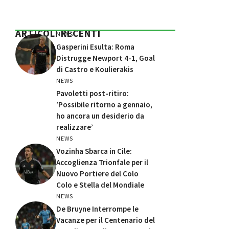
ARTICOLI RECENTI
NEWS
Gasperini Esulta: Roma
Distrugge Newport 4-1, Goal
di Castro e Koulierakis
NEWS
Pavoletti post-ritiro:
‘Possibile ritorno a gennaio,
ho ancora un desiderio da
realizzare’
NEWS
Vozinha Sbarca in Cile:
Accoglienza Trionfale per il
Nuovo Portiere del Colo
Colo e Stella del Mondiale
NEWS
De Bruyne Interrompe le
Vacanze per il Centenario del