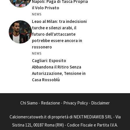
Napoli: Paga di Tasca Propria
il Volo Privato
NEWS
Leao al Milan: tra indecisioni
turche e silenzi arabi, il
futuro dell’attaccante
potrebbe essere ancora in
rossonero
NEWS
Cagliari: Esposito
Abbandona il Ritiro Senza
Autorizzazione, Tensione in
Casa Rossoblù
Chi Siamo
-
Redazione
-
Privacy Policy
-
Disclaimer
Calciomercatoweb.it di proprietà di NEXTMEDIAWEB SRL - Via
Sistina 121, 00187 Roma (RM) - Codice Fiscale e Partita I.V.A.