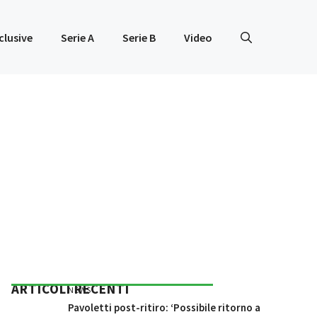
clusive
Serie A
Serie B
Video
ARTICOLI RECENTI
NEWS
Pavoletti post-ritiro: ‘Possibile ritorno a