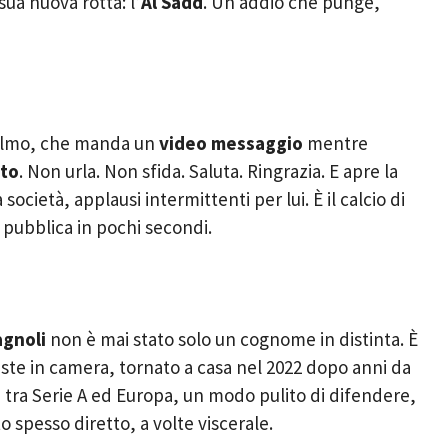
sua nuova rotta: l’
Al Sadd
. Un addio che punge,
 calmo, che manda un
video messaggio
mentre
ito
. Non urla. Non sfida. Saluta. Ringrazia. E apre la
società, applausi intermittenti per lui. È il calcio di
a pubblica in pochi secondi.
agnoli
non è mai stato solo un cognome in distinta. È
leste in camera, tornato a casa nel 2022 dopo anni da
e tra Serie A ed Europa, un modo pulito di difendere,
o spesso diretto, a volte viscerale.