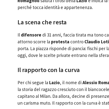
Romagnoli
saluta i tifosi della
Lazio
e indica la 
perché tocca identità e appartenenza.
La scena che resta
Il
difensore
di 31 anni, faccia tirata ma tono
attorno scorre la
protesta
contro
Claudio Lot
porta. La piazza risponde di pancia: fischi per la 
oggi, dove le scelte private entrano nella sfer
Il rapporto con la curva
Per chi segue la
Lazio
, il nome di
Alessio Rom
la storia del ragazzo cresciuto con il biancoce
capitano al Milan. Da allora, decine di presenz
un carisma muto. Il rapporto con la curva è stat