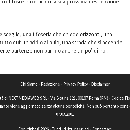
tato i tifosi e ha indicato la sua prossima destinazione.
 sceglie, una tifoseria che chiede orizzonti, una
 tutto qui: un addio al buio, una strada che si accende
 certe partenze non parlino anche un po’ di noi.
Chi Siamo
-
Redazione
-
Privacy Policy
-
Disclaimer
tà di NEXTMEDIAWEB SRL - Via Sistina 121, 00187 Roma (RM) - Codice Fisca
uanto viene aggiornato senza alcuna periodicità. Non può pertanto consider
07.03.2001
Copyright ©2026 - Tutti i diritti riservati -
Contattaci