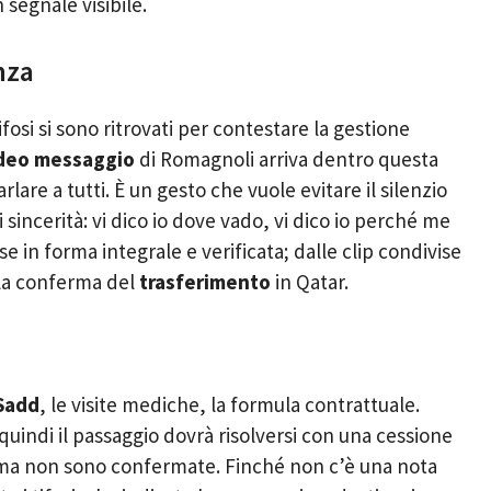
 segnale visibile.
nza
tifosi si sono ritrovati per contestare la gestione
deo messaggio
di Romagnoli arriva dentro questa
rlare a tutti. È un gesto che vuole evitare il silenzio
sincerità: vi dico io dove vado, vi dico io perché me
e in forma integrale e verificata; dalle clip condivise
e la conferma del
trasferimento
in Qatar.
 Sadd
, le visite mediche, la formula contrattuale.
indi il passaggio dovrà risolversi con una cessione
o, ma non sono confermate. Finché non c’è una nota