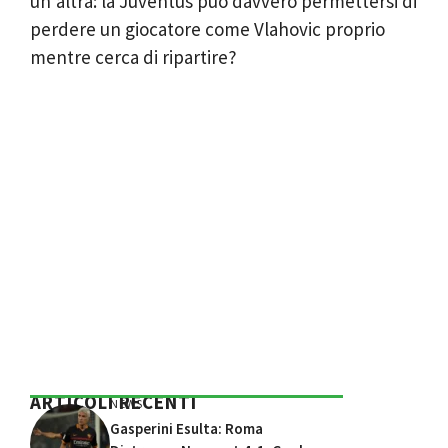
un’altra: la Juventus può davvero permettersi di
perdere un giocatore come Vlahovic proprio
mentre cerca di ripartire?
ARTICOLI RECENTI
NEWS
Gasperini Esulta: Roma