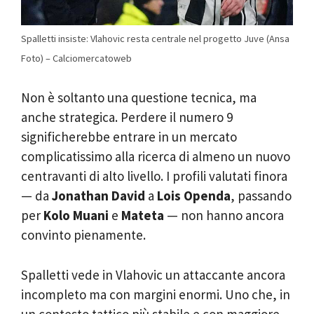
Spalletti insiste: Vlahovic resta centrale nel progetto Juve (Ansa
Foto) – Calciomercatoweb
Non è soltanto una questione tecnica, ma
anche strategica. Perdere il numero 9
significherebbe entrare in un mercato
complicatissimo alla ricerca di almeno un nuovo
centravanti di alto livello. I profili valutati finora
— da
Jonathan David
a
Lois Openda
, passando
per
Kolo Muani
e
Mateta
— non hanno ancora
convinto pienamente.
Spalletti vede in Vlahovic un attaccante ancora
incompleto ma con margini enormi. Uno che, in
un contesto tattico più stabile e con maggiore