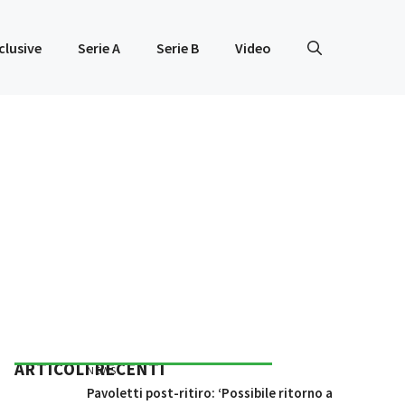
clusive
Serie A
Serie B
Video
ARTICOLI RECENTI
NEWS
Pavoletti post-ritiro: ‘Possibile ritorno a