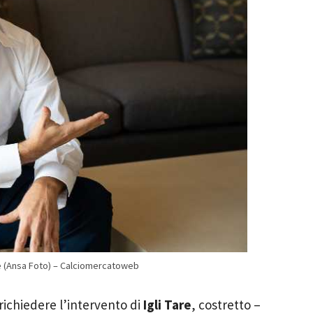
inte (Ansa Foto) – Calciomercatoweb
 richiedere l’intervento di
Igli Tare
, costretto –