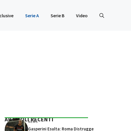
clusive
Serie A
Serie B
Video
ARTICOLI RECENTI
NEWS
Gasperini Esulta: Roma Distrugge