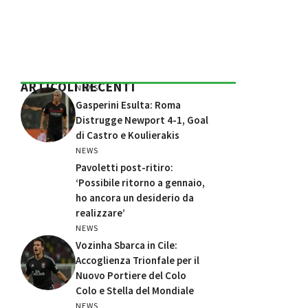
ARTICOLI RECENTI
NEWS
Gasperini Esulta: Roma
Distrugge Newport 4-1, Goal
di Castro e Koulierakis
NEWS
Pavoletti post-ritiro:
‘Possibile ritorno a gennaio,
ho ancora un desiderio da
realizzare’
NEWS
Vozinha Sbarca in Cile:
Accoglienza Trionfale per il
Nuovo Portiere del Colo
Colo e Stella del Mondiale
NEWS