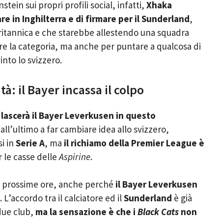
ein sui propri profili social, infatti,
Xhaka
e in Inghilterra e di firmare per il Sunderland
,
ritannica e che starebbe allestendo una squadra
 la categoria, ma anche per puntare a qualcosa di
nto lo svizzero.
: il Bayer incassa il colpo
 lascerà il Bayer Leverkusen in questo
 all’ultimo a far cambiare idea allo svizzero,
si in
Serie A
, ma
il richiamo della Premier League è
r le casse delle
Aspirine
.
le prossime ore, anche perché
il Bayer Leverkusen
. L’accordo tra il calciatore ed il
Sunderland
è già
due club,
ma la sensazione è che i
Black Cats
non