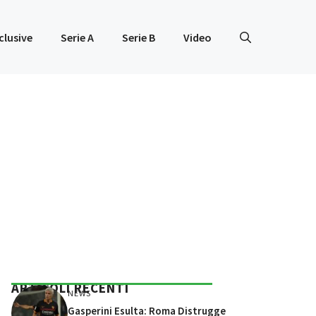
clusive
Serie A
Serie B
Video
ARTICOLI RECENTI
NEWS
Gasperini Esulta: Roma Distrugge