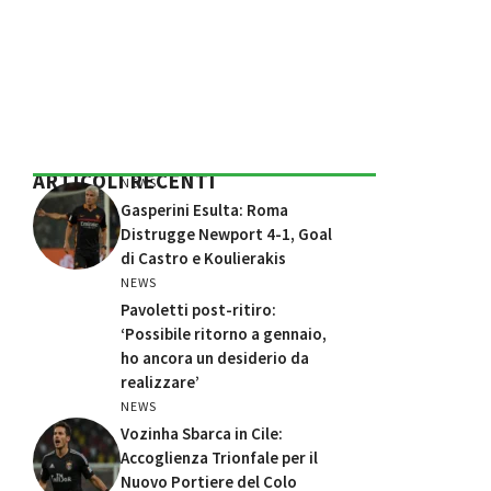
ARTICOLI RECENTI
NEWS
Gasperini Esulta: Roma
Distrugge Newport 4-1, Goal
di Castro e Koulierakis
NEWS
Pavoletti post-ritiro:
‘Possibile ritorno a gennaio,
ho ancora un desiderio da
realizzare’
NEWS
Vozinha Sbarca in Cile:
Accoglienza Trionfale per il
Nuovo Portiere del Colo