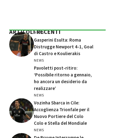
ARTICOLI RECENTI
NEWS
Gasperini Esulta: Roma
Distrugge Newport 4-1, Goal
di Castro e Koulierakis
NEWS
Pavoletti post-ritiro:
‘Possibile ritorno a gennaio,
ho ancora un desiderio da
realizzare’
NEWS
Vozinha Sbarca in Cile:
Accoglienza Trionfale per il
Nuovo Portiere del Colo
Colo e Stella del Mondiale
NEWS
De Bruyne Interrompe le