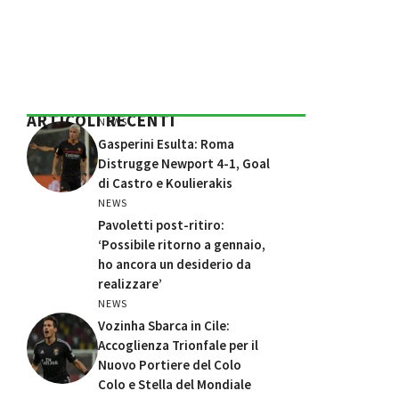
ARTICOLI RECENTI
NEWS
Gasperini Esulta: Roma
Distrugge Newport 4-1, Goal
di Castro e Koulierakis
NEWS
Pavoletti post-ritiro:
‘Possibile ritorno a gennaio,
ho ancora un desiderio da
realizzare’
NEWS
Vozinha Sbarca in Cile:
Accoglienza Trionfale per il
Nuovo Portiere del Colo
Colo e Stella del Mondiale