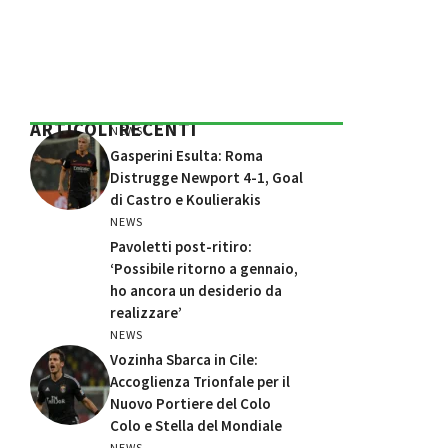
ARTICOLI RECENTI
NEWS
Gasperini Esulta: Roma
Distrugge Newport 4-1, Goal
di Castro e Koulierakis
NEWS
Pavoletti post-ritiro:
‘Possibile ritorno a gennaio,
ho ancora un desiderio da
realizzare’
NEWS
Vozinha Sbarca in Cile:
Accoglienza Trionfale per il
Nuovo Portiere del Colo
Colo e Stella del Mondiale
NEWS