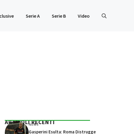
clusive
Serie A
Serie B
Video
ARTICOLI RECENTI
NEWS
Gasperini Esulta: Roma Distrugge