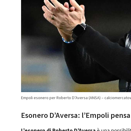
Empoli esonero per Roberto D’Aversa (ANSA) – calciomercato
Esonero D’Aversa: l’Empoli pensa 
L’esonero di Roberto D’Aversa
è una possibili