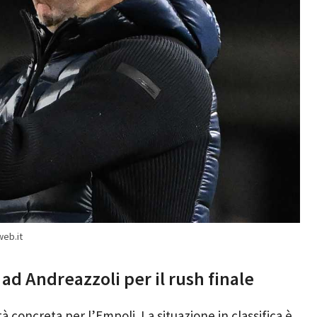
web.it
ad Andreazzoli per il rush finale
tà concreta per l’Empoli. La situazione in classifica è