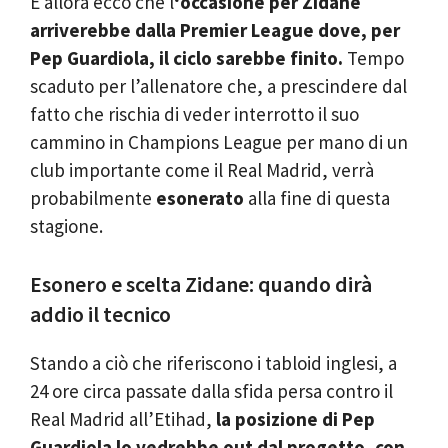
E allora ecco che l
‘occasione per Zidane
arriverebbe dalla Premier League dove, per
Pep Guardiola, il ciclo sarebbe finito.
Tempo
scaduto per l’allenatore che, a prescindere dal
fatto che rischia di veder interrotto il suo
cammino in Champions League per mano di un
club importante come il Real Madrid, verrà
probabilmente
esonerato
alla fine di questa
stagione.
Esonero e scelta Zidane: quando dirà
addio il tecnico
Stando a ciò che riferiscono i tabloid inglesi, a
24 ore circa passate dalla sfida persa contro il
Real Madrid all’Etihad,
la posizione di Pep
Guardiola lo vedrebbe out dal progetto, con