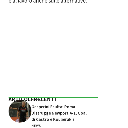
è al lavoro anche sulle alternative.
ARTICOLI RECENTI
NEWS
Gasperini Esulta: Roma
Distrugge Newport 4-1, Goal
di Castro e Koulierakis
NEWS