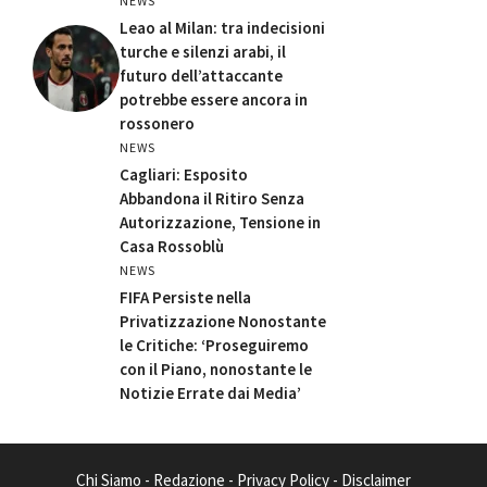
NEWS
Leao al Milan: tra indecisioni
turche e silenzi arabi, il
futuro dell’attaccante
potrebbe essere ancora in
rossonero
NEWS
Cagliari: Esposito
Abbandona il Ritiro Senza
Autorizzazione, Tensione in
Casa Rossoblù
NEWS
FIFA Persiste nella
Privatizzazione Nonostante
le Critiche: ‘Proseguiremo
con il Piano, nonostante le
Notizie Errate dai Media’
Chi Siamo
-
Redazione
-
Privacy Policy
-
Disclaimer