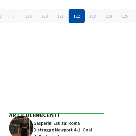
1
…
119
120
121
122
123
124
125
ARTICOLI RECENTI
NEWS
Gasperini Esulta: Roma
Distrugge Newport 4-1, Goal