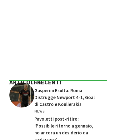
ARTICOLI RECENTI
NEWS
Gasperini Esulta: Roma
Distrugge Newport 4-1, Goal
di Castro e Koulierakis
NEWS
Pavoletti post-ritiro:
‘Possibile ritorno a gennaio,
ho ancora un desiderio da
realizzare’