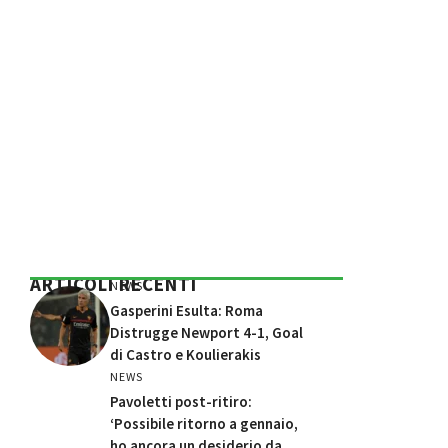
ARTICOLI RECENTI
NEWS
Gasperini Esulta: Roma
Distrugge Newport 4-1, Goal
di Castro e Koulierakis
NEWS
Pavoletti post-ritiro:
‘Possibile ritorno a gennaio,
ho ancora un desiderio da