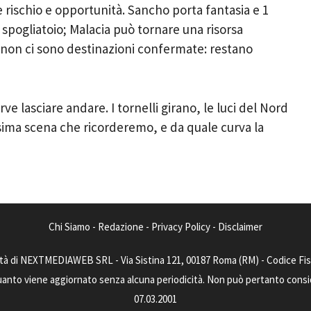
 rischio e opportunità. Sancho porta fantasia e 1
 spogliatoio; Malacia può tornare una risorsa
ggi non ci sono destinazioni confermate: restano
ve lasciare andare. I tornelli girano, le luci del Nord
ossima scena che ricorderemo, e da quale curva la
Chi Siamo
-
Redazione
-
Privacy Policy
-
Disclaimer
tà di NEXTMEDIAWEB SRL - Via Sistina 121, 00187 Roma (RM) - Codice Fisca
uanto viene aggiornato senza alcuna periodicità. Non può pertanto consider
07.03.2001