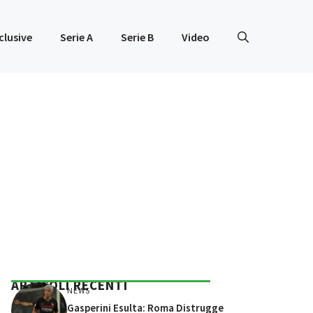
clusive
Serie A
Serie B
Video
ARTICOLI RECENTI
NEWS
Gasperini Esulta: Roma Distrugge