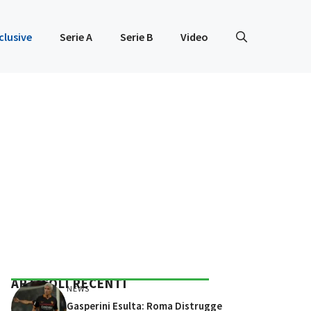
clusive
Serie A
Serie B
Video
ARTICOLI RECENTI
NEWS
Gasperini Esulta: Roma Distrugge