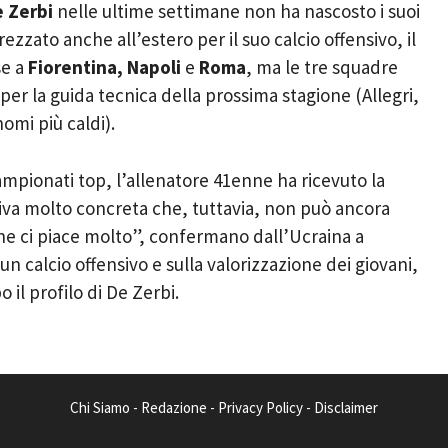
 Zerbi
nelle ultime settimane non ha nascosto i suoi
zato anche all’estero per il suo calcio offensivo, il
se a
Fiorentina, Napoli
e
Roma
, ma le tre squadre
er la guida tecnica della prossima stagione (Allegri,
omi più caldi).
campionati top, l’allenatore 41enne ha ricevuto la
tiva molto concreta che, tuttavia, non può ancora
che ci piace molto”, confermano dall’Ucraina a
 calcio offensivo e sulla valorizzazione dei giovani,
 il profilo di De Zerbi.
Chi Siamo
-
Redazione
-
Privacy Policy
-
Disclaimer