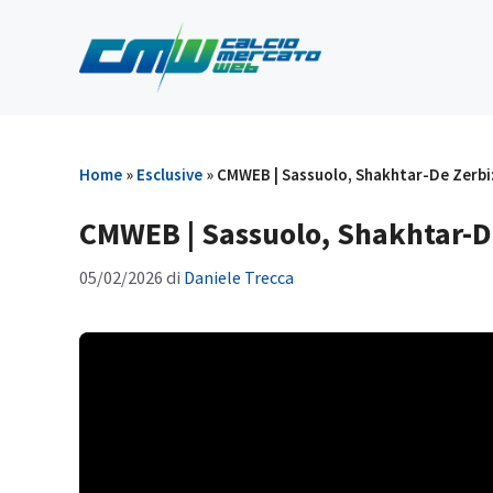
Vai
al
contenuto
Home
»
Esclusive
»
CMWEB | Sassuolo, Shakhtar-De Zerbi
CMWEB | Sassuolo, Shakhtar-D
05/02/2026
di
Daniele Trecca