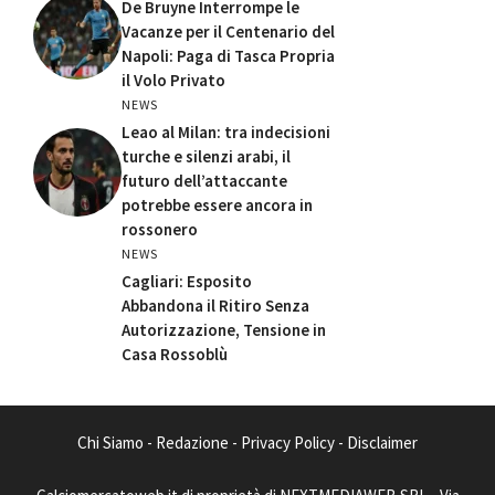
De Bruyne Interrompe le
Vacanze per il Centenario del
Napoli: Paga di Tasca Propria
il Volo Privato
NEWS
Leao al Milan: tra indecisioni
turche e silenzi arabi, il
futuro dell’attaccante
potrebbe essere ancora in
rossonero
NEWS
Cagliari: Esposito
Abbandona il Ritiro Senza
Autorizzazione, Tensione in
Casa Rossoblù
Chi Siamo
-
Redazione
-
Privacy Policy
-
Disclaimer