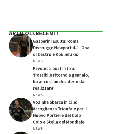
ARTICOLI RECENTI
NEWS
Gasperini Esulta: Roma
Distrugge Newport 4-1, Goal
di Castro e Koulierakis
NEWS
Pavoletti post-ritiro:
‘Possibile ritorno a gennaio,
ho ancora un desiderio da
realizzare’
NEWS
Vozinha Sbarca in Cile:
Accoglienza Trionfale per il
Nuovo Portiere del Colo
Colo e Stella del Mondiale
NEWS