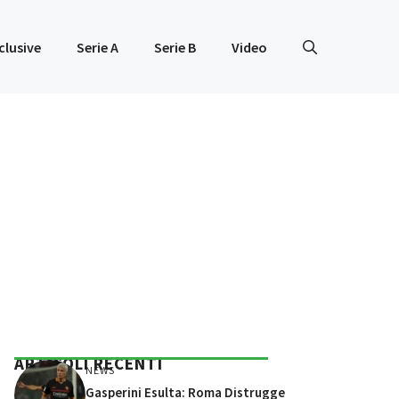
clusive
Serie A
Serie B
Video
ARTICOLI RECENTI
NEWS
Gasperini Esulta: Roma Distrugge