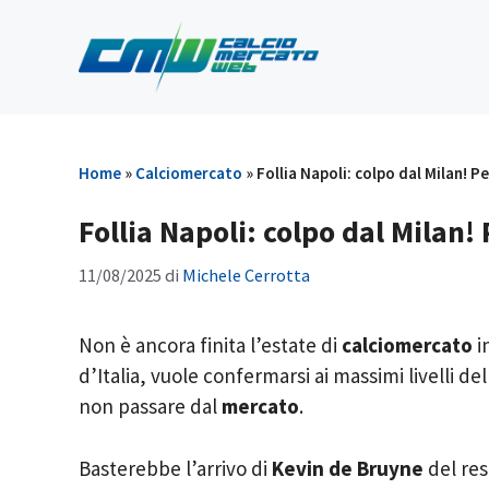
Vai
al
contenuto
Home
»
Calciomercato
»
Follia Napoli: colpo dal Milan! 
Follia Napoli: colpo dal Milan
11/08/2025
di
Michele Cerrotta
Non è ancora finita l’estate di
calciomercato
i
d’Italia, vuole confermarsi ai massimi livelli del
non passare dal
mercato
.
Basterebbe l’arrivo di
Kevin de Bruyne
del re