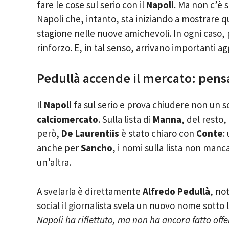
fare le cose sul serio con il
Napoli
. Ma non c’è s
Napoli che, intanto, sta iniziando a mostrare q
stagione nelle nuove amichevoli. In ogni caso,
rinforzo. E, in tal senso, arrivano importanti 
Pedullà accende il mercato: pensa
Il
Napoli
fa sul serio e prova chiudere non un 
calciomercato
. Sulla lista di
Manna
, del resto,
però,
De Laurentiis
è stato chiaro con
Conte
:
anche per
Sancho
, i nomi sulla lista non manc
un’altra.
A svelarla è direttamente
Alfredo Pedullà
, no
social il giornalista svela un nuovo nome sotto
Napoli ha riflettuto, ma non ha ancora fatto offe