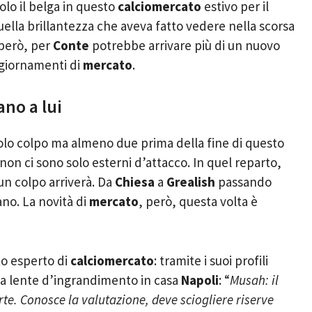
olo il belga in questo
calciomercato
estivo per il
uella brillantezza che aveva fatto vedere nella scorsa
 però, per
Conte
potrebbe arrivare più di un nuovo
aggiornamenti di
mercato
.
no a lui
solo colpo ma almeno due prima della fine di questo
 non ci sono solo esterni d’attacco. In quel reparto,
 un colpo arriverà. Da
Chiesa
a
Grealish
passando
ano. La novità di
mercato
, però, questa volta è
to esperto di
calciomercato
: tramite i suoi profili
 la lente d’ingrandimento in casa
Napoli
: “
Musah: il
rte. Conosce la valutazione, deve sciogliere riserve