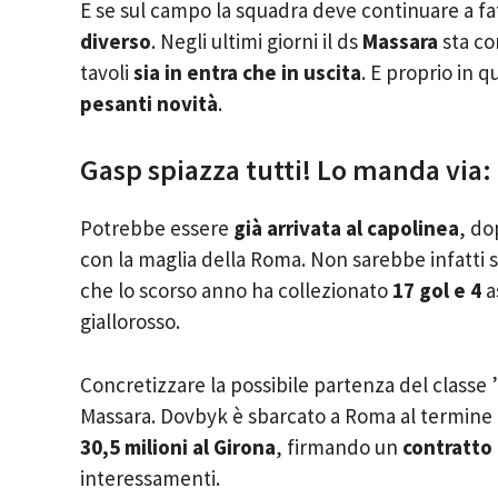
E se sul campo la squadra deve continuare a fa
diverso
. Negli ultimi giorni il ds
Massara
sta co
tavoli
sia in entra che in uscita
. E proprio in 
pesanti novità
.
Gasp spiazza tutti! Lo manda via: 
Potrebbe essere
già arrivata al capolinea
, do
con la maglia della Roma. Non sarebbe infatti sc
che lo scorso anno ha collezionato
17 gol e 4
a
giallorosso.
Concretizzare la possibile partenza del classe
Massara. Dovbyk è sbarcato a Roma al termine d
30,5 milioni al Girona
, firmando un
contratto 
interessamenti.