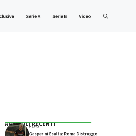
clusive
Serie A
Serie B
Video
ARTICOLI RECENTI
NEWS
Gasperini Esulta: Roma Distrugge