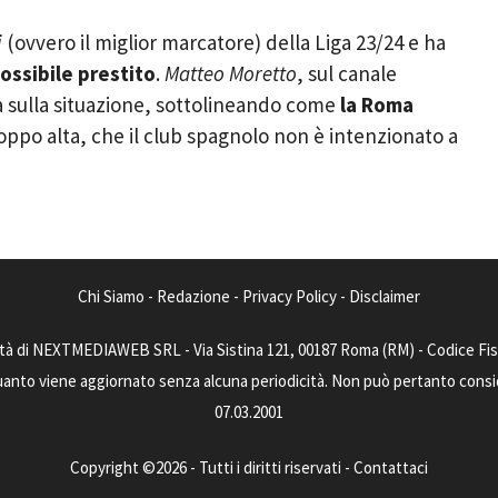
i
(ovvero il miglior marcatore) della Liga 23/24 e ha
ossibile prestito
.
Matteo Moretto
, sul canale
za sulla situazione, sottolineando come
la Roma
roppo alta, che il club spagnolo non è intenzionato a
Chi Siamo
-
Redazione
-
Privacy Policy
-
Disclaimer
tà di NEXTMEDIAWEB SRL - Via Sistina 121, 00187 Roma (RM) - Codice Fisca
uanto viene aggiornato senza alcuna periodicità. Non può pertanto consider
07.03.2001
Copyright ©2026 - Tutti i diritti riservati -
Contattaci