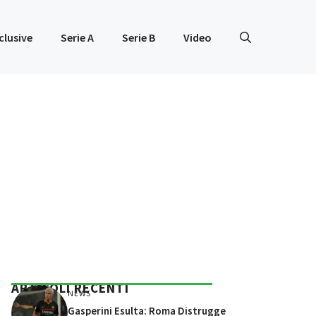
clusive
Serie A
Serie B
Video
ARTICOLI RECENTI
NEWS
Gasperini Esulta: Roma Distrugge