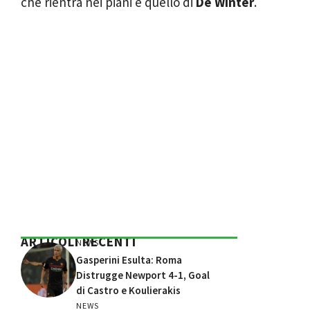
che rientra nei piani è quello di
De Winter
.
ARTICOLI RECENTI
NEWS
Gasperini Esulta: Roma
Distrugge Newport 4-1, Goal
di Castro e Koulierakis
NEWS