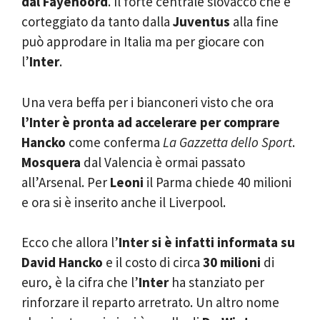
dal Fayenoord
. Il forte centrale slovacco che è
corteggiato da tanto dalla
Juventus
alla fine
può approdare in Italia ma per giocare con
l’
Inter
.
Una vera beffa per i bianconeri visto che ora
l’Inter è pronta ad accelerare per comprare
Hancko
come conferma
La Gazzetta dello Sport
.
Mosquera
dal Valencia è ormai passato
all’Arsenal. Per
Leoni
il Parma chiede 40 milioni
e ora si è inserito anche il Liverpool.
Ecco che allora l’
Inter si è infatti informata su
David Hancko
e il costo di circa
30 milioni
di
euro, è la cifra che l’
Inter
ha stanziato per
rinforzare il reparto arretrato. Un altro nome