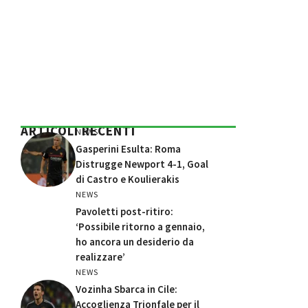
ARTICOLI RECENTI
NEWS
Gasperini Esulta: Roma
Distrugge Newport 4-1, Goal
di Castro e Koulierakis
NEWS
Pavoletti post-ritiro:
‘Possibile ritorno a gennaio,
ho ancora un desiderio da
realizzare’
NEWS
Vozinha Sbarca in Cile:
Accoglienza Trionfale per il