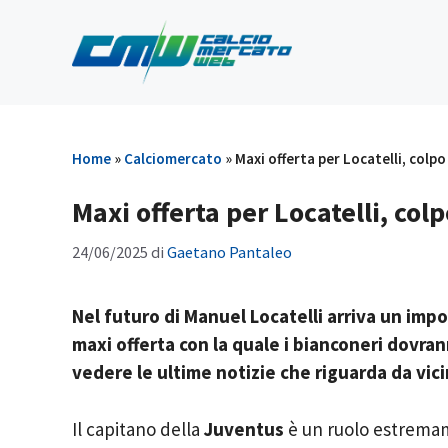
Vai
al
contenuto
Home
»
Calciomercato
»
Maxi offerta per Locatelli, colpo
Maxi offerta per Locatelli, col
24/06/2025
di
Gaetano Pantaleo
Nel futuro di Manuel Locatelli arriva un imp
maxi offerta con la quale i bianconeri dovra
vedere le ultime notizie che riguarda da vic
Il capitano della
Juventus
è un ruolo estremame