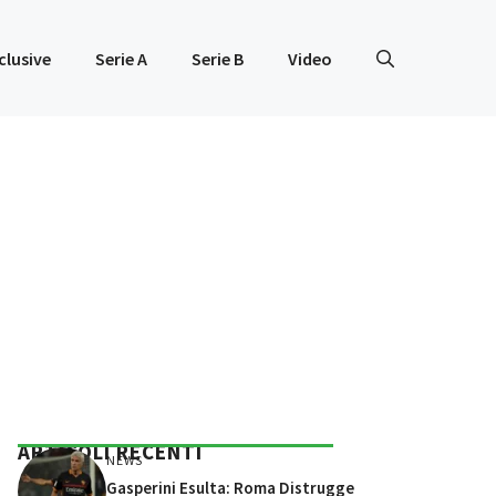
clusive
Serie A
Serie B
Video
ARTICOLI RECENTI
NEWS
Gasperini Esulta: Roma Distrugge