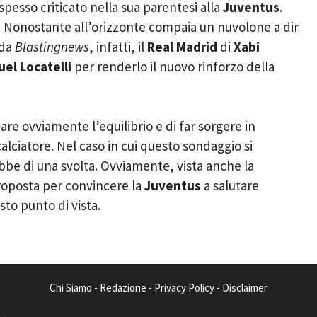
spesso criticato nella sua parentesi alla
Juventus
.
. Nonostante all’orizzonte compaia un nuvolone a dir
 da
Blastingnews
, infatti, il
Real Madrid
di
Xabi
el Locatelli
per renderlo il nuovo rinforzo della
re ovviamente l’equilibrio e di far sorgere in
calciatore. Nel caso in cui questo sondaggio si
rebbe di una svolta. Ovviamente, vista anche la
proposta per convincere la
Juventus
a salutare
sto punto di vista.
Chi Siamo
-
Redazione
-
Privacy Policy
-
Disclaimer