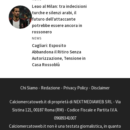
Leao al Milan: tra indecisioni
turche e silenzi arabi, il
futuro dell’attaccante
potrebbe essere ancora in
rossonero
NEWS
Cagliari: Esposito
Abbandona il Ritiro Senza
Autorizzazione, Tensione in
Casa Rossoblù
Chi Siamo
-
Redazione
-
Privacy Policy
-
Disclaimer
Calciomercatoweb.it di proprietà di NEXTMEDIAWEB SRL - Via
Sistina 121, 00187 Roma (RM) - Codice Fiscale e Partita I.V.A.
09689341007
Calciomercatoweb.it non è una testata giornalistica, in quanto