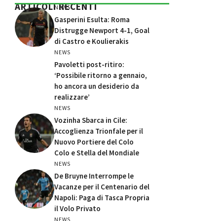
ARTICOLI RECENTI
NEWS
Gasperini Esulta: Roma
Distrugge Newport 4-1, Goal
di Castro e Koulierakis
NEWS
Pavoletti post-ritiro:
‘Possibile ritorno a gennaio,
ho ancora un desiderio da
realizzare’
NEWS
Vozinha Sbarca in Cile:
Accoglienza Trionfale per il
Nuovo Portiere del Colo
Colo e Stella del Mondiale
NEWS
De Bruyne Interrompe le
Vacanze per il Centenario del
Napoli: Paga di Tasca Propria
il Volo Privato
NEWS