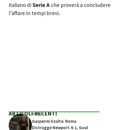
italiano di
Serie A
che proverà a concludere
l’affare in tempi brevi.
ARTICOLI RECENTI
NEWS
Gasperini Esulta: Roma
Distrugge Newport 4-1, Goal