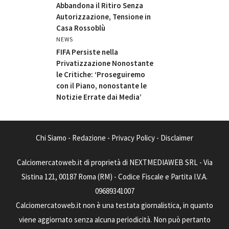
Abbandona il Ritiro Senza
Autorizzazione, Tensione in
Casa Rossoblù
NEWS
FIFA Persiste nella
Privatizzazione Nonostante
le Critiche: ‘Proseguiremo
con il Piano, nonostante le
Notizie Errate dai Media’
Chi Siamo
-
Redazione
-
Privacy Policy
-
Disclaimer
Calciomercatoweb.it di proprietà di NEXTMEDIAWEB SRL - Via
Sistina 121, 00187 Roma (RM) - Codice Fiscale e Partita I.V.A.
09689341007
Calciomercatoweb.it non è una testata giornalistica, in quanto
viene aggiornato senza alcuna periodicità. Non può pertanto