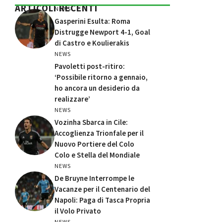
ARTICOLI RECENTI
NEWS
Gasperini Esulta: Roma
Distrugge Newport 4-1, Goal
di Castro e Koulierakis
NEWS
Pavoletti post-ritiro:
‘Possibile ritorno a gennaio,
ho ancora un desiderio da
realizzare’
NEWS
Vozinha Sbarca in Cile:
Accoglienza Trionfale per il
Nuovo Portiere del Colo
Colo e Stella del Mondiale
NEWS
De Bruyne Interrompe le
Vacanze per il Centenario del
Napoli: Paga di Tasca Propria
il Volo Privato
NEWS