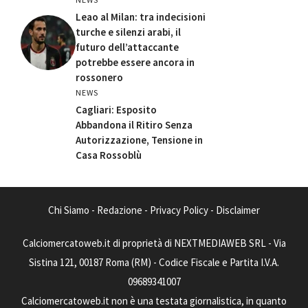
Leao al Milan: tra indecisioni
turche e silenzi arabi, il
futuro dell’attaccante
potrebbe essere ancora in
rossonero
NEWS
Cagliari: Esposito
Abbandona il Ritiro Senza
Autorizzazione, Tensione in
Casa Rossoblù
Chi Siamo
-
Redazione
-
Privacy Policy
-
Disclaimer
Calciomercatoweb.it di proprietà di NEXTMEDIAWEB SRL - Via
Sistina 121, 00187 Roma (RM) - Codice Fiscale e Partita I.V.A.
09689341007
Calciomercatoweb.it non è una testata giornalistica, in quanto