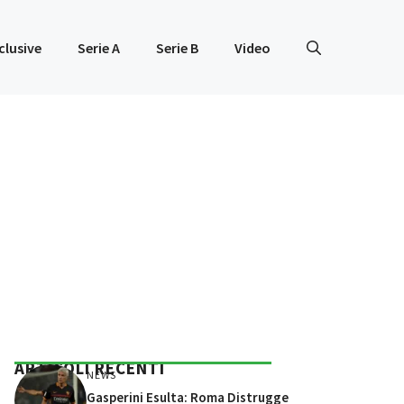
clusive
Serie A
Serie B
Video
ARTICOLI RECENTI
NEWS
Gasperini Esulta: Roma Distrugge