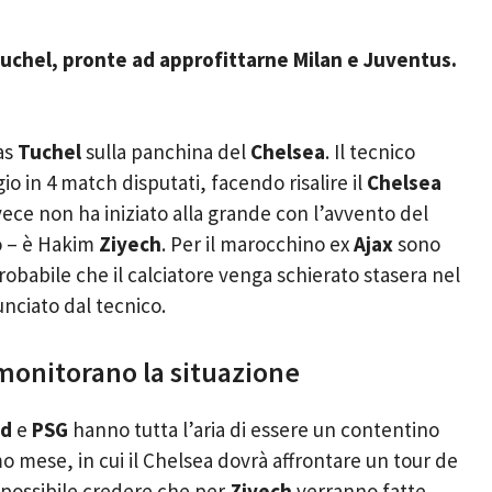
Tuchel, pronte ad approfittarne Milan e Juventus.
as
Tuchel
sulla panchina del
Chelsea
. Il tecnico
io in 4 match disputati, facendo risalire il
Chelsea
vece non ha iniziato alla grande con l’avvento del
to – è Hakim
Ziyech
. Per il marocchino ex
Ajax
sono
robabile che il calciatore venga schierato stasera nel
nciato dal tecnico.
monitorano la situazione
nd
e
PSG
hanno tutta l’aria di essere un contentino
mo mese, in cui il Chelsea dovrà affrontare un tour de
 possibile credere che per
Ziyech
verranno fatte