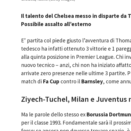
Il talento del Chelsea messo in disparte da 
Possibile assalto all’esterno
E’ partita col piede giusto l’avventura di Thom
tedesco ha infatti ottenuto 3 vittorie e 1 paregg
alla quinta posizione in Premier League. Chi in
nuovo tecnico – anzi, chi non ha iniziato affat
arrivate zero presenze nelle ultime 3 partite. P
match di
Fa Cup
contro il
Barnsley
, come annu
Ziyech-Tuchel, Milan e Juventus 
Ma le parole dello stesso ex
Borussia Dortmu
per il classe 1993. Fondamentale sarà il prossi
force: se ancora non dovesse trovare spazio, è