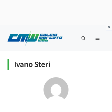
Vai
al
Menu
contenuto
Ivano Steri