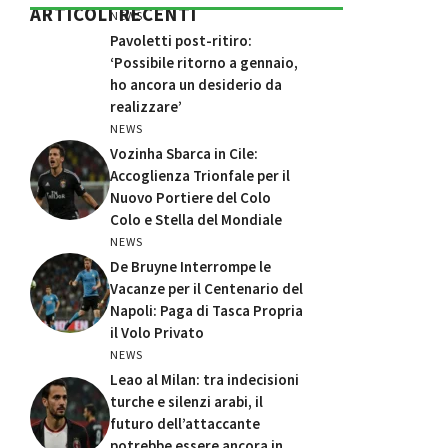
ARTICOLI RECENTI
NEWS
Pavoletti post-ritiro:
‘Possibile ritorno a gennaio,
ho ancora un desiderio da
realizzare’
NEWS
Vozinha Sbarca in Cile:
Accoglienza Trionfale per il
Nuovo Portiere del Colo
Colo e Stella del Mondiale
NEWS
De Bruyne Interrompe le
Vacanze per il Centenario del
Napoli: Paga di Tasca Propria
il Volo Privato
NEWS
Leao al Milan: tra indecisioni
turche e silenzi arabi, il
futuro dell’attaccante
potrebbe essere ancora in