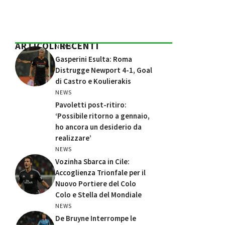
ARTICOLI RECENTI
NEWS
Gasperini Esulta: Roma
Distrugge Newport 4-1, Goal
di Castro e Koulierakis
NEWS
Pavoletti post-ritiro:
‘Possibile ritorno a gennaio,
ho ancora un desiderio da
realizzare’
NEWS
Vozinha Sbarca in Cile:
Accoglienza Trionfale per il
Nuovo Portiere del Colo
Colo e Stella del Mondiale
NEWS
De Bruyne Interrompe le