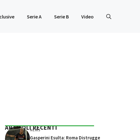
clusive
Serie A
Serie B
Video
ARTICOLI RECENTI
NEWS
Gasperini Esulta: Roma Distrugge