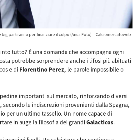
ue big partiranno per finanziare il colpo (Ansa Foto) – Calciomercatoweb
à vinto tutto? È una domanda che accompagna ogni
posta potrebbe sorprendere anche i tifosi più abituati
cos e di
Florentino Perez
, le parole impossibile o
 pedine importanti sul mercato, rinforzando diversi
, secondo le indiscrezioni provenienti dalla Spagna,
zio per un ultimo tassello. Un nome capace di
are in auge la filosofia dei grandi
Galacticos
.
ai massimi livelli. Un calciatore che continua a