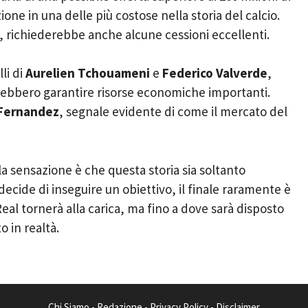
e in una delle più costose nella storia del calcio.
richiederebbe anche alcune cessioni eccellenti.
li di
Aurelien Tchouameni
e
Federico Valverde
,
trebbero garantire risorse economiche importanti.
Fernandez
, segnale evidente di come il mercato del
a sensazione è che questa storia sia soltanto
ecide di inseguire un obiettivo, il finale raramente è
eal tornerà alla carica, ma fino a dove sarà disposto
 in realtà.
Chi Siamo
-
Redazione
-
Privacy Policy
-
Disclaimer