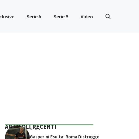
clusive
Serie A
Serie B
Video
ARTICOLI RECENTI
NEWS
Gasperini Esulta: Roma Distrugge