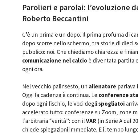
Parolieri e parolai: l’evoluzione
Roberto Beccantini
C’è un prima e un dopo. Il prima profuma di cart
dopo scorre nello schermo, tra storie di dieci 
pubblico: noi. Che chiediamo chiarezza e fini
comunicazione nel calcio
è diventata partita e
ogni ora.
Nel vecchio palinsesto, un
allenatore
parlava i
Oggi la cadenza è continua. Le
conferenze st
dopo ogni fischio, le voci degli
spogliatoi
arriv
accelerato tutto: conferenze su Zoom, zone mi
l’arbitraria “verità”: con il
VAR
(in Serie A dal 2
chiede spiegazioni immediate. E il tempo lungo 