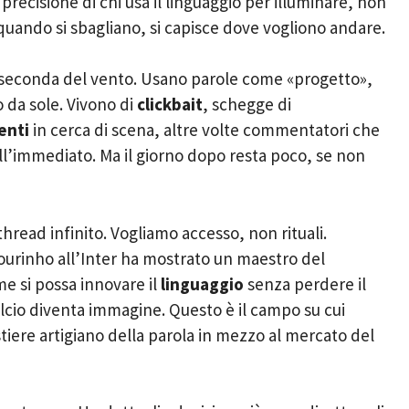
 precisione di chi usa il linguaggio per illuminare, non
uando si sbagliano, si capisce dove vogliono andare.
 seconda del vento. Usano parole come «progetto»,
 da sole. Vivono di
clickbait
, schegge di
enti
in cerca di scena, altre volte commentatori che
ll’immediato. Ma il giorno dopo resta poco, se non
 thread infinito. Vogliamo accesso, non rituali.
Mourinho all’Inter ha mostrato un maestro del
e si possa innovare il
linguaggio
senza perdere il
alcio diventa immagine. Questo è il campo su cui
stiere artigiano della parola in mezzo al mercato del