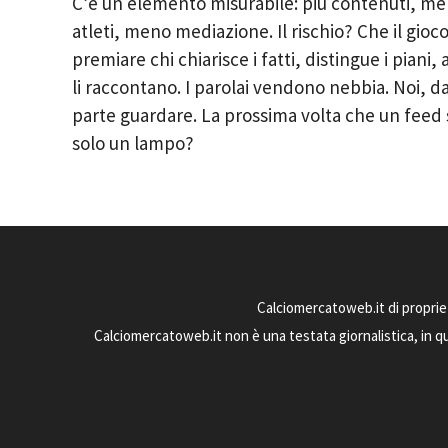
C’è un elemento misurabile: più contenuti, men
atleti, meno mediazione. Il rischio? Che il gioc
premiare chi chiarisce i fatti, distingue i piani
li raccontano. I parolai vendono nebbia. Noi, da
parte guardare. La prossima volta che un feed
solo un lampo?
Calciomercatoweb.it di proprie
Calciomercatoweb.it non è una testata giornalistica, in q