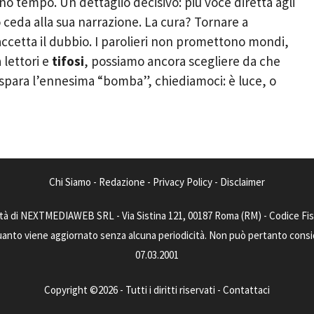
o tempo. Un dettaglio decisivo: più voce diretta agli
o ceda alla sua narrazione. La cura? Tornare a
, accetta il dubbio. I parolieri non promettono mondi,
 lettori e
tifosi
, possiamo ancora scegliere da che
 spara l’ennesima “bomba”, chiediamoci: è luce, o
Chi Siamo
-
Redazione
-
Privacy Policy
-
Disclaimer
tà di NEXTMEDIAWEB SRL - Via Sistina 121, 00187 Roma (RM) - Codice Fisca
uanto viene aggiornato senza alcuna periodicità. Non può pertanto consider
07.03.2001
Copyright ©2026 - Tutti i diritti riservati -
Contattaci