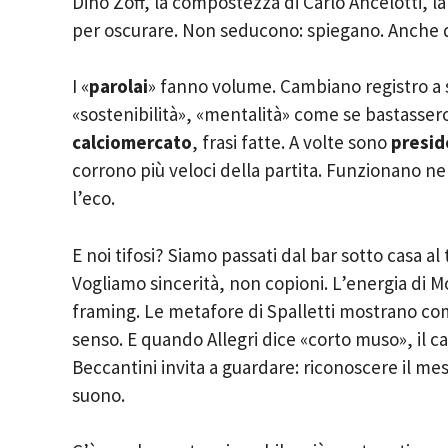
Dino Zoff, la compostezza di Carlo Ancelotti, la
per oscurare. Non seducono: spiegano. Anche q
I «
parolai
» fanno volume. Cambiano registro a
«sostenibilità», «mentalità» come se bastassero
calciomercato
, frasi fatte. A volte sono
presid
corrono più veloci della partita. Funzionano ne
l’eco.
E noi tifosi? Siamo passati dal bar sotto casa al
Vogliamo sincerità, non copioni. L’energia di 
framing. Le metafore di Spalletti mostrano com
senso. E quando Allegri dice «corto muso», il c
Beccantini invita a guardare: riconoscere il me
suono.