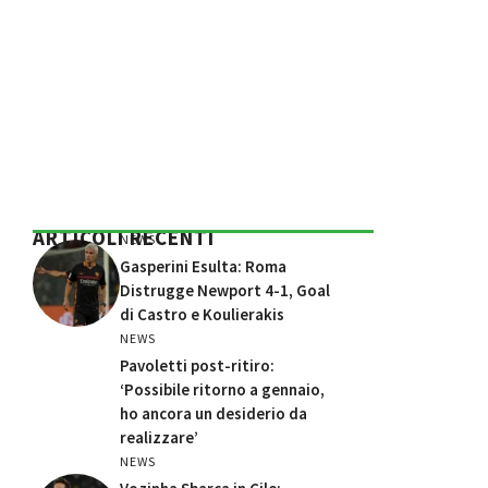
ARTICOLI RECENTI
NEWS
Gasperini Esulta: Roma
Distrugge Newport 4-1, Goal
di Castro e Koulierakis
NEWS
Pavoletti post-ritiro:
‘Possibile ritorno a gennaio,
ho ancora un desiderio da
realizzare’
NEWS