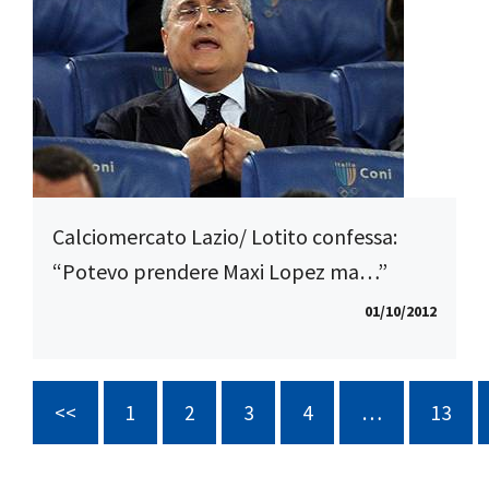
Calciomercato Lazio/ Lotito confessa:
“Potevo prendere Maxi Lopez ma…”
01/10/2012
<<
1
2
3
4
…
13