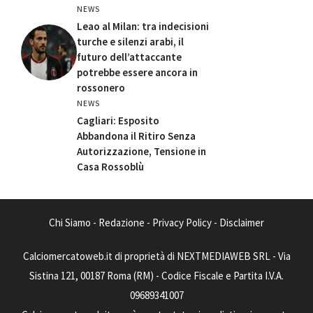
NEWS
Leao al Milan: tra indecisioni
turche e silenzi arabi, il
futuro dell’attaccante
potrebbe essere ancora in
rossonero
NEWS
Cagliari: Esposito
Abbandona il Ritiro Senza
Autorizzazione, Tensione in
Casa Rossoblù
Chi Siamo
-
Redazione
-
Privacy Policy
-
Disclaimer
Calciomercatoweb.it di proprietà di NEXTMEDIAWEB SRL - Via
Sistina 121, 00187 Roma (RM) - Codice Fiscale e Partita I.V.A.
09689341007