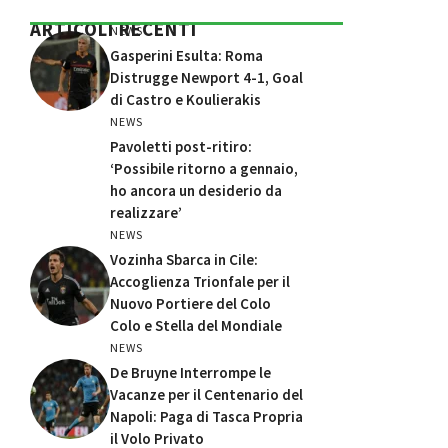
ARTICOLI RECENTI
NEWS
Gasperini Esulta: Roma
Distrugge Newport 4-1, Goal
di Castro e Koulierakis
NEWS
Pavoletti post-ritiro:
‘Possibile ritorno a gennaio,
ho ancora un desiderio da
realizzare’
NEWS
Vozinha Sbarca in Cile:
Accoglienza Trionfale per il
Nuovo Portiere del Colo
Colo e Stella del Mondiale
NEWS
De Bruyne Interrompe le
Vacanze per il Centenario del
Napoli: Paga di Tasca Propria
il Volo Privato