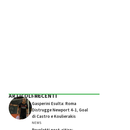
ARTICOLI RECENTI
NEWS
Gasperini Esulta: Roma
Distrugge Newport 4-1, Goal
di Castro e Koulierakis
NEWS
Pavoletti post-ritiro: