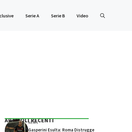
clusive
Serie A
Serie B
Video
ARTICOLI RECENTI
NEWS
Gasperini Esulta: Roma Distrugge