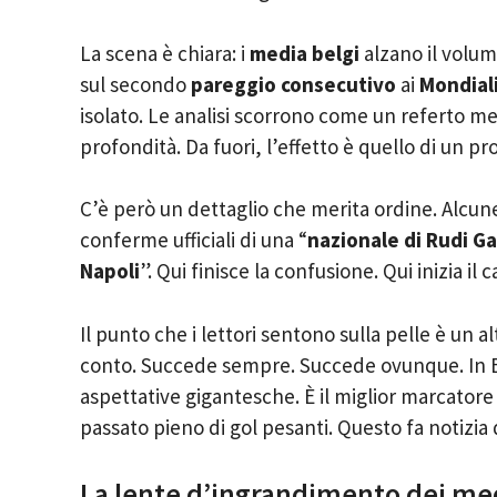
La scena è chiara: i
media belgi
alzano il volum
sul secondo
pareggio consecutivo
ai
Mondial
isolato. Le analisi scorrono come un referto me
profondità. Da fuori, l’effetto è quello di un p
C’è però un dettaglio che merita ordine. Alcun
conferme ufficiali di una “
nazionale di Rudi Ga
Napoli
”. Qui finisce la confusione. Qui inizia i
Il punto che i lettori sentono sulla pelle è un 
conto. Succede sempre. Succede ovunque. In B
aspettative gigantesche. È il miglior marcatore n
passato pieno di gol pesanti. Questo fa notizi
La lente d’ingrandimento dei med