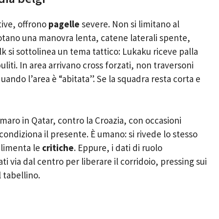
tive, offrono
pagelle
severe. Non si limitano al
otano una manovra lenta, catene laterali spente,
 si sottolinea un tema tattico: Lukaku riceve palla
liti. In area arrivano cross forzati, non traversoni
ando l’area è “abitata”. Se la squadra resta corta e
amaro in Qatar, contro la Croazia, con occasioni
 condiziona il presente. È umano: si rivede lo stesso
alimenta le
critiche
. Eppure, i dati di ruolo
ti via dal centro per liberare il corridoio, pressing sui
 tabellino.