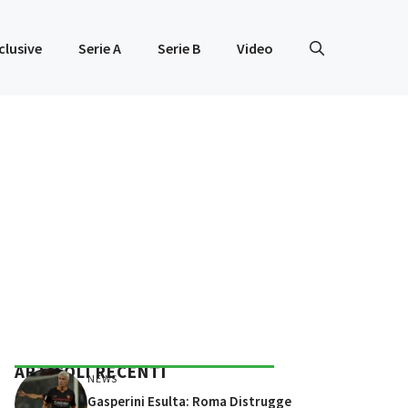
clusive
Serie A
Serie B
Video
ARTICOLI RECENTI
NEWS
Gasperini Esulta: Roma Distrugge