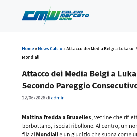
Vai
al
contenuto
Home
»
News Calcio
»
Attacco dei Media Belgi a Lukaku:
Mondiali
Attacco dei Media Belgi a Luk
Secondo Pareggio Consecutivo
22/06/2026
di
admin
Mattina fredda a Bruxelles
, vetrine che riflet
borbottano, i social ribollono. Al centro, un n
fila ai
Mondiali
e un giudizio che suona come u