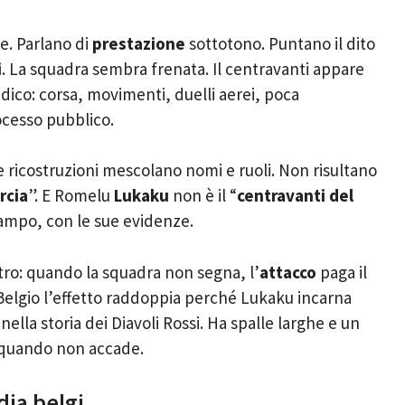
e. Parlano di
prestazione
sottotono. Puntano il dito
i
. La squadra sembra frenata. Il centravanti appare
dico: corsa, movimenti, duelli aerei, poca
rocesso pubblico.
e ricostruzioni mescolano nomi e ruoli. Non risultano
rcia
”. E Romelu
Lukaku
non è il “
centravanti del
l campo, con le sue evidenze.
altro: quando la squadra non segna, l’
attacco
paga il
elgio l’effetto raddoppia perché Lukaku incarna
ella storia dei Diavoli Rossi. Ha spalle larghe e un
a quando non accade.
ia belgi