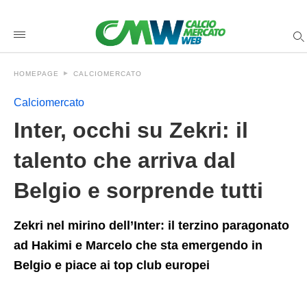
Inter%2C+occhi+su+Zekri%3A+il+talento+che+arriva+dal+Belg
calciomercatoweb
/2026/04/10/inter-
occhi-
su-
zekri-
HOMEPAGE
CALCIOMERCATO
il-
talento-
che-
Calciomercato
arriva-
dal-
Inter, occhi su Zekri: il
belgio-
e-
talento che arriva dal
sorprende-
tutti/amp/
Belgio e sorprende tutti
Zekri nel mirino dell’Inter: il terzino paragonato
ad Hakimi e Marcelo che sta emergendo in
Belgio e piace ai top club europei