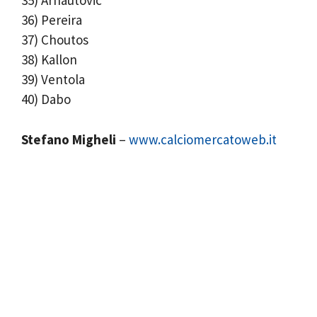
35) Arnautovic
36) Pereira
37) Choutos
38) Kallon
39) Ventola
40) Dabo
Stefano Migheli
–
www.calciomercatoweb.it