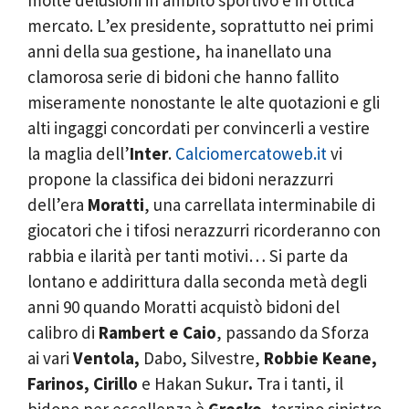
mercato. L’ex presidente, soprattutto nei primi
anni della sua gestione, ha inanellato una
clamorosa serie di bidoni che hanno fallito
miseramente nonostante le alte quotazioni e gli
alti ingaggi concordati per convincerli a vestire
la maglia dell’
Inter
.
Calciomercatoweb.it
vi
propone la classifica dei bidoni nerazzurri
dell’era
Moratti
, una carrellata interminabile di
giocatori che i tifosi nerazzurri ricorderanno con
rabbia e ilarità per tanti motivi… Si parte da
lontano e addirittura dalla seconda metà degli
anni 90 quando Moratti acquistò bidoni del
calibro di
Rambert e Caio
, passando da Sforza
ai vari
Ventola,
Dabo, Silvestre,
Robbie Keane,
Farinos, Cirillo
e Hakan Sukur
.
Tra i tanti, il
bidone per eccellenza è
Gresko
, terzino sinistro