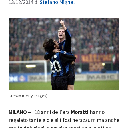
13/12/2014
di
Stefano Migheli
Gresko (Getty Images)
MILANO
– I 18 anni dell’era
Moratti
hanno
regalato tante gioie ai tifosi nerazzurri ma anche
molte delusioni in ambito sportivo e in ottica