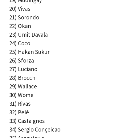
19) Mudingay
20) Vivas
21) Sorondo
22) Okan
23) Umit Davala
24) Coco
25) Hakan Sukur
26) Sforza
27) Luciano
28) Brocchi
29) Wallace
30) Wome
31) Rivas
32) Pelè
33) Castaignos
34) Sergio Conçeicao