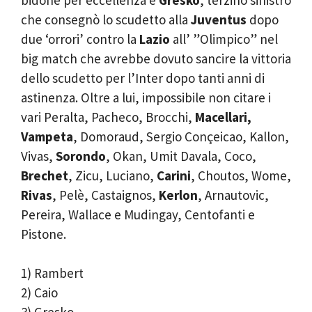
che consegnò lo scudetto alla
Juventus
dopo
due ‘orrori’ contro la
Lazio
all’ ”Olimpico” nel
big match che avrebbe dovuto sancire la vittoria
dello scudetto per l’Inter dopo tanti anni di
astinenza. Oltre a lui, impossibile non citare i
vari Peralta, Pacheco, Brocchi,
Macellari,
Vampeta
, Domoraud, Sergio Conçeicao, Kallon,
Vivas,
Sorondo
, Okan, Umit Davala, Coco,
Brechet
, Zicu, Luciano,
Carini
, Choutos, Wome,
Rivas
, Pelè, Castaignos,
Kerlon
, Arnautovic,
Pereira, Wallace e Mudingay, Centofanti e
Pistone.
1) Rambert
2) Caio