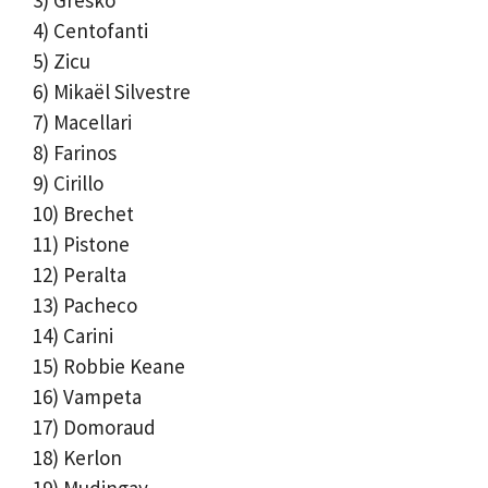
3) Gresko
4) Centofanti
5) Zicu
6) Mikaël Silvestre
7) Macellari
8) Farinos
9) Cirillo
10) Brechet
11) Pistone
12) Peralta
13) Pacheco
14) Carini
15) Robbie Keane
16) Vampeta
17) Domoraud
18) Kerlon