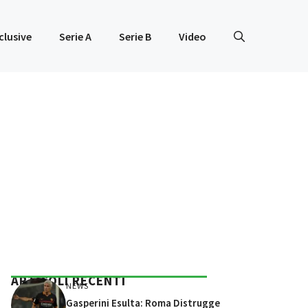
clusive
Serie A
Serie B
Video
ARTICOLI RECENTI
NEWS
Gasperini Esulta: Roma Distrugge