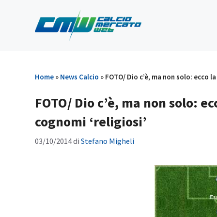
Vai
al
contenuto
Home
»
News Calcio
»
FOTO/ Dio c’è, ma non solo: ecco la
FOTO/ Dio c’è, ma non solo: ecc
cognomi ‘religiosi’
03/10/2014
di
Stefano Migheli