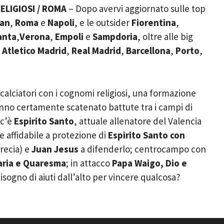
ELIGIOSI / ROMA
– Dopo avervi aggiornato sulle top
lan
,
Roma
e
Napoli
, e le outsider
Fiorentina
,
anta
,
Verona
,
Empoli
e
Sampdoria
, oltre alle big
,
Atletico Madrid
,
Real Madrid
,
Barcellona
,
Porto
,
 calciatori con i cognomi religiosi, una formazione
hanno certamente scatenato battute tra i campi di
 c’è
Espirito Santo
, attuale allenatore del Valencia
e affidabile a protezione di
Espirito Santo con
recia) e
Juan Jesus
a difenderlo; centrocampo con
aria e Quaresma
; in attacco
Papa Waigo, Dio e
isogno di aiuti dall’alto per vincere qualcosa?