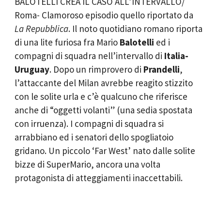
BALOTELLI CREA IL CASO ALL’INTERVALLO/
Roma- Clamoroso episodio quello riportato da
La Repubblica
. Il noto quotidiano romano riporta
di una lite furiosa fra Mario
Balotelli
ed i
compagni di squadra nell’intervallo di
Italia-
Uruguay
. Dopo un rimprovero di
Prandelli
,
l’attaccante del Milan avrebbe reagito stizzito
con le solite urla e c’è qualcuno che riferisce
anche di “oggetti volanti” (una sedia spostata
con irruenza). I compagni di squadra si
arrabbiano ed i senatori dello spogliatoio
gridano. Un piccolo ‘Far West’ nato dalle solite
bizze di SuperMario, ancora una volta
protagonista di atteggiamenti inaccettabili.