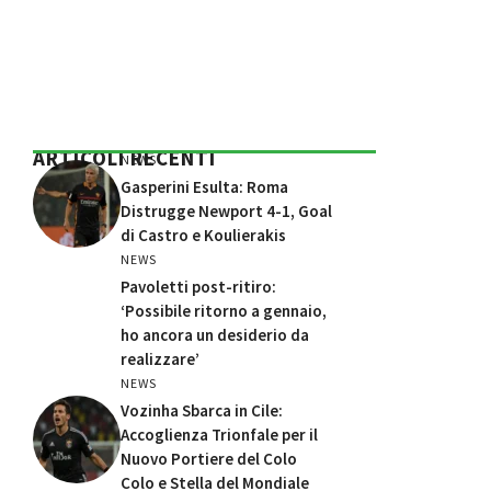
ARTICOLI RECENTI
NEWS
Gasperini Esulta: Roma
Distrugge Newport 4-1, Goal
di Castro e Koulierakis
NEWS
Pavoletti post-ritiro:
‘Possibile ritorno a gennaio,
ho ancora un desiderio da
realizzare’
NEWS
Vozinha Sbarca in Cile:
Accoglienza Trionfale per il
Nuovo Portiere del Colo
Colo e Stella del Mondiale