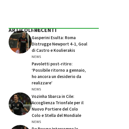
ARTICOLI RECENTI
NEWS
Gasperini Esulta: Roma
Distrugge Newport 4-1, Goal
di Castro e Koulierakis
NEWS
Pavoletti post-ritiro:
‘Possibile ritorno a gennaio,
ho ancora un desiderio da
realizzare’
NEWS
Vozinha Sbarca in Cile:
Accoglienza Trionfale per il
Nuovo Portiere del Colo
Colo e Stella del Mondiale
NEWS
De Bruyne Interrompe le