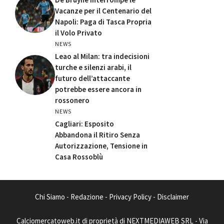
Vacanze per il Centenario del
Napoli: Paga di Tasca Propria
il Volo Privato
NEWS
Leao al Milan: tra indecisioni
turche e silenzi arabi, il
futuro dell’attaccante
potrebbe essere ancora in
rossonero
NEWS
Cagliari: Esposito
Abbandona il Ritiro Senza
Autorizzazione, Tensione in
Casa Rossoblù
Chi Siamo
-
Redazione
-
Privacy Policy
-
Disclaimer
Calciomercatoweb.it di proprietà di NEXTMEDIAWEB SRL - Via