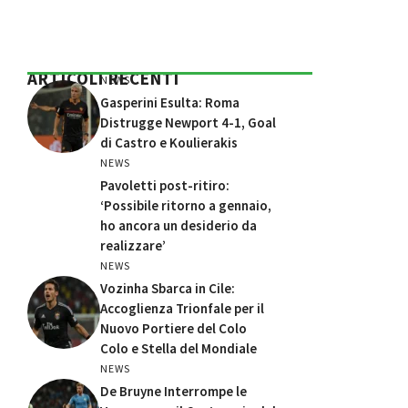
ARTICOLI RECENTI
NEWS
Gasperini Esulta: Roma
Distrugge Newport 4-1, Goal
di Castro e Koulierakis
NEWS
Pavoletti post-ritiro:
‘Possibile ritorno a gennaio,
ho ancora un desiderio da
realizzare’
NEWS
Vozinha Sbarca in Cile:
Accoglienza Trionfale per il
Nuovo Portiere del Colo
Colo e Stella del Mondiale
NEWS
De Bruyne Interrompe le