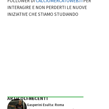
FOLLOWER DI
CALCIOMERCATOWEB.IT
PER
INTERAGIRE E NON PERDERTI LE NUOVE
INIZIATIVE CHE STIAMO STUDIANDO
ARTICOLI RECENTI
NEWS
Gasperini Esulta: Roma